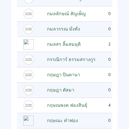
กมลลักษณ์ สัญเพ็ญ
0
กมลวรรณ มั่งคั่ง
0
กมลสร ลิ้มสมมุติ
2
กรรณิการ์ ธรรมสรางกูร
0
กฤษฎา ปินตานา
0
กฤษฎา ตัสมา
0
กฤษณพงค ฟองสินธุ์
4
กฤษณะ คำฟอง
0