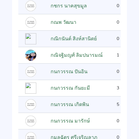
กชกร นาคสุขมูล
0
กณพ วัฒนา
0
กณิกนันต์ สิงห์สานิตย์
0
กณิจฐิมญศ์ ลิมปนารมณ์
1
กนกวรรณ ปันอิน
0
กนกวรรณ กันยะมี
3
กนกวรรณ เกิดพิน
5
กนกวรรณ มารักษ์
0
กมลฉัตร ศรีเจริญลาภ
0