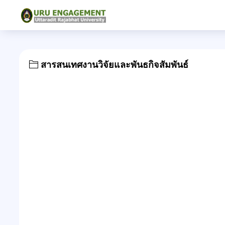
สารสนเทศงานวิจัยและพันธกิจสัมพันธ์