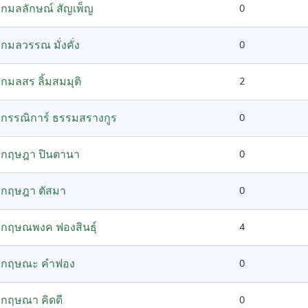
กมลลักษณ์ สัญเพ็ญ
0
กมลวรรณ มั่งคั่ง
0
กมลสร ลิ้มสมมุติ
2
กรรณิการ์ ธรรมสรางกูร
0
กฤษฎา ปินตานา
0
กฤษฎา ตัสมา
0
กฤษณพงค ฟองสินธุ์
4
กฤษณะ คำฟอง
0
กฤษณา คิดดี
0