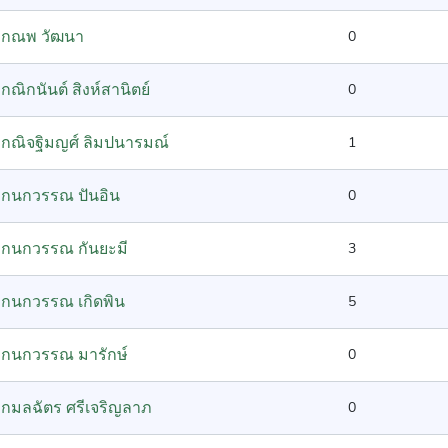
กณพ วัฒนา
0
กณิกนันต์ สิงห์สานิตย์
0
กณิจฐิมญศ์ ลิมปนารมณ์
1
กนกวรรณ ปันอิน
0
กนกวรรณ กันยะมี
3
กนกวรรณ เกิดพิน
5
กนกวรรณ มารักษ์
0
กมลฉัตร ศรีเจริญลาภ
0